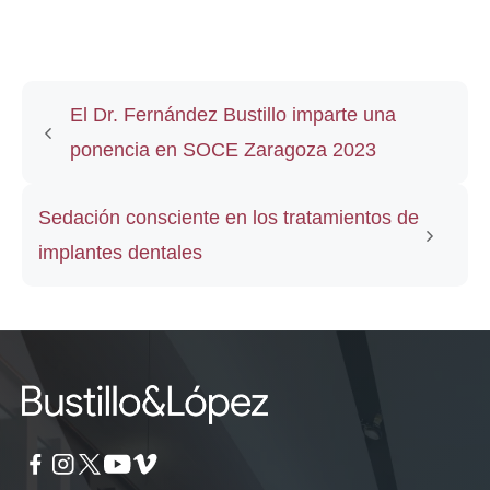
El Dr. Fernández Bustillo imparte una
ponencia en SOCE Zaragoza 2023
Sedación consciente en los tratamientos de
implantes dentales