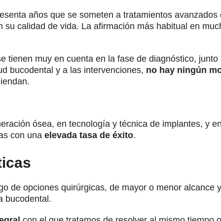
esenta años que se someten a tratamientos avanzados 
 su calidad de vida. La afirmación más habitual en muc
e tienen muy en cuenta en la fase de diagnóstico, junto c
ud bucodental y a las intervenciones,
no hay ningún mot
miendan.
eración ósea, en tecnología y técnica de implantes, y 
ias con una
elevada tasa de éxito
.
ticas
go de opciones quirúrgicas, de mayor o menor alcance y 
a bucodental.
egral
con el que tratamos de resolver al mismo tiempo ot