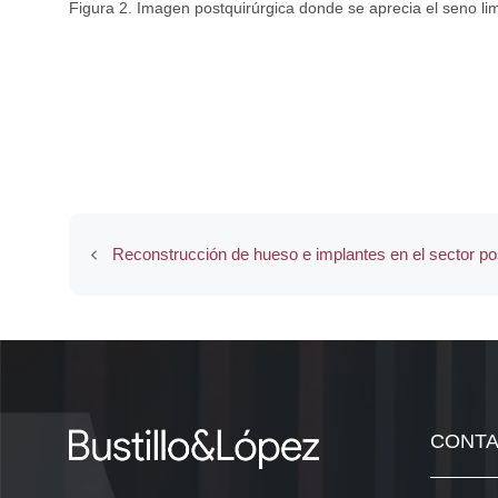
Figura 2. Imagen postquirúrgica donde se aprecia el seno lim
Reconstrucción de hueso e implantes en el sector po
CONT