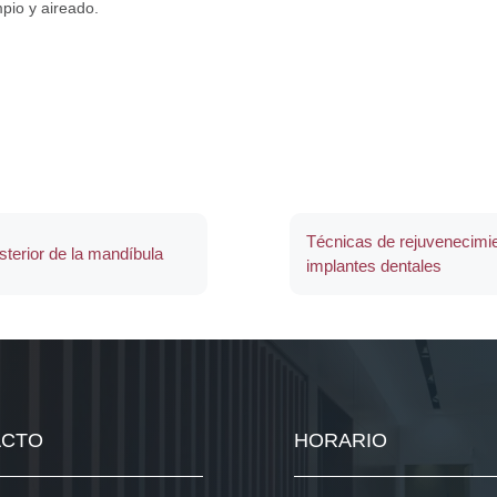
pio y aireado.
Técnicas de rejuvenecimie
sterior de la mandíbula
implantes dentales
ACTO
HORARIO